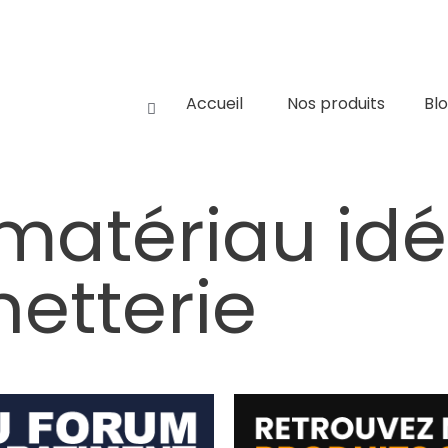
Accueil
Nos produits
Bl
 matériau id
netterie