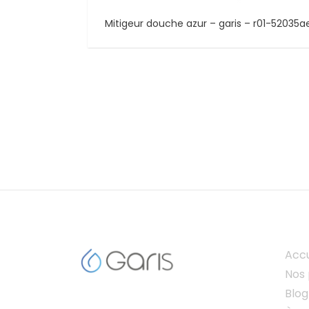
Mitigeur douche azur – garis – r01-52035a
Accu
Nos 
Blog