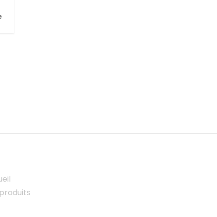
e
eil
produits