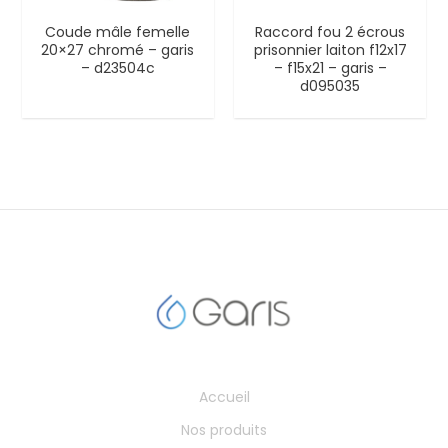
Coude mâle femelle
Raccord fou 2 écrous
20×27 chromé – garis
prisonnier laiton f12x17
– d23504c
– f15x21 – garis –
d095035
Accueil
Nos produits