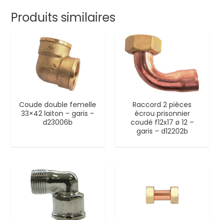
Produits similaires
Coude double femelle
Raccord 2 pièces
33×42 laiton – garis –
écrou prisonnier
d23006b
coudé f12x17 ø 12 –
garis – d12202b