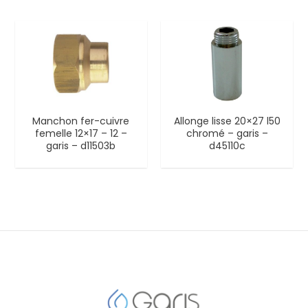
Manchon fer-cuivre
Allonge lisse 20×27 l50
femelle 12×17 – 12 –
chromé – garis –
garis – d11503b
d45110c