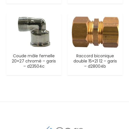
Coude mâle femelle
Raccord biconique
20×27 chromé – garis
double 15×21 12 – garis
– d23504c
– d28004b