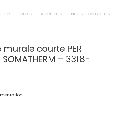
DUITS
BLOG
À PROPOS
NOUS CONTACTER
 murale courte PER
 – SOMATHERM – 3318-
limentation