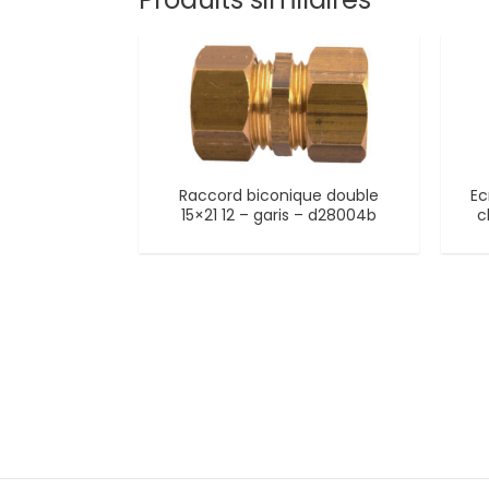
Raccord biconique double
Ec
15×21 12 – garis – d28004b
c