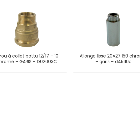
rou à collet battu 12/17 – 10
Allonge lisse 20×27 l50 ch
hromé – GARIS – D02003C
– garis – d45110c