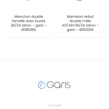
Manchon double
Mamelon réduit
femelle avec butée
double mâle
26/34 laiton – garis –
40/49×26/34 laiton –
d08505b
garis – d050055
Accueil