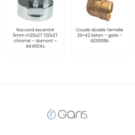
Raccord excentré
Coude double femelle
5mm m20x27 f20x27
33×42 laiton – garis –
chromé – dumont –
d23006b
d44504c