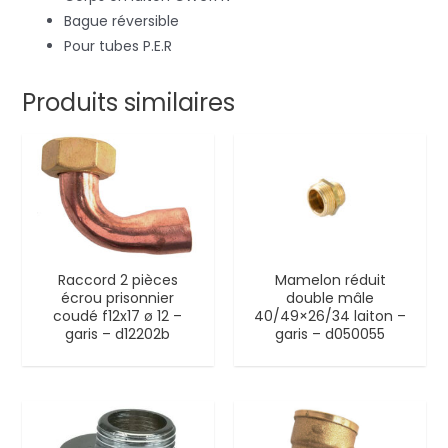
Bague réversible
Pour tubes P.E.R
Produits similaires
Raccord 2 pièces
Mamelon réduit
écrou prisonnier
double mâle
coudé f12x17 ø 12 –
40/49×26/34 laiton –
garis – d12202b
garis – d050055