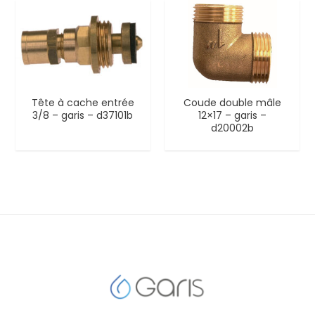
Tête à cache entrée
Coude double mâle
3/8 – garis – d37101b
12×17 – garis –
d20002b