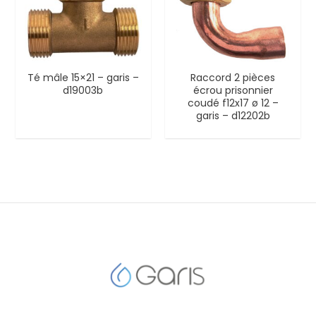
Té mâle 15×21 – garis –
Raccord 2 pièces
d19003b
écrou prisonnier
coudé f12x17 ø 12 –
garis – d12202b