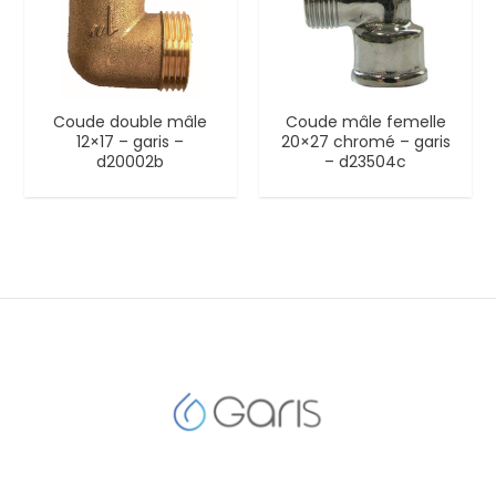
Coude double mâle
Coude mâle femelle
12×17 – garis –
20×27 chromé – garis
d20002b
– d23504c