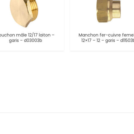
ouchon mâle 12/17 laiton –
Manchon fer-cuivre femel
garis – d03003b
12×17 – 12 – garis – d11503