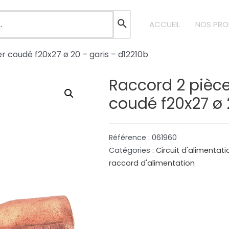
ACCUEIL
NOS PRO
r coudé f20x27 ø 20 – garis – d12210b
Raccord 2 pièce
coudé f20x27 ø 
Référence :
061960
Catégories :
Circuit d'alimentat
raccord d'alimentation