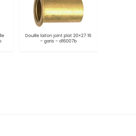
le
Douille laiton joint plat 20×27 16
b
– garis – d16007b