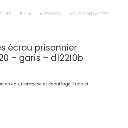
DUITS
BLOG
À PROPOS
NOUS CONTACTER
s écrou prisonnier
20 – garis – d12210b
ion en eau
,
Plomberie et chauffage
,
Tube et