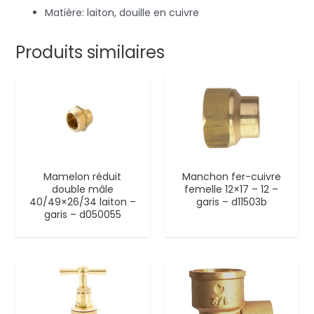
Matière: laiton, douille en cuivre
Produits similaires
Mamelon réduit
Manchon fer-cuivre
double mâle
femelle 12×17 – 12 –
40/49×26/34 laiton –
garis – d11503b
garis – d050055