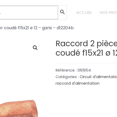
ACCUEIL
NOS PRO
r coudé f15x21 ø 12 – garis – d12204b
Raccord 2 pièce
coudé f15x21 ø 
Référence :
061954
Catégories :
Circuit d'alimentat
raccord d'alimentation