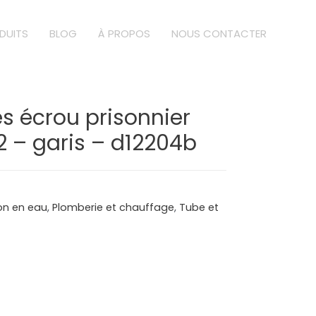
DUITS
BLOG
À PROPOS
NOUS CONTACTER
s écrou prisonnier
12 – garis – d12204b
ion en eau
,
Plomberie et chauffage
,
Tube et