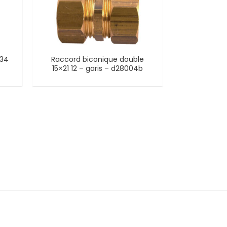
/34
Raccord biconique double
15×21 12 – garis – d28004b