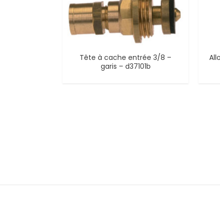
Tête à cache entrée 3/8 –
All
garis – d37101b