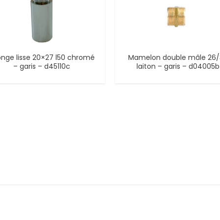
onge lisse 20×27 l50 chromé
Mamelon double mâle 26
– garis – d45110c
laiton – garis – d04005b