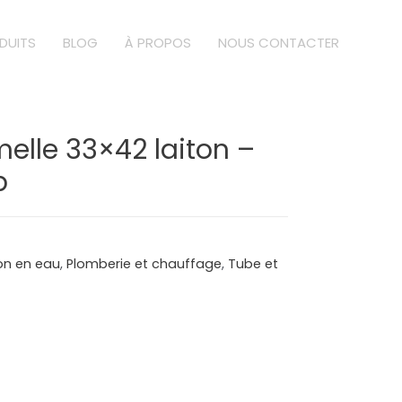
DUITS
BLOG
À PROPOS
NOUS CONTACTER
elle 33×42 laiton –
b
ion en eau
,
Plomberie et chauffage
,
Tube et