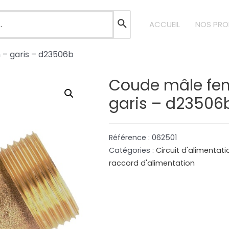
ACCUEIL
NOS PRO
 – garis – d23506b
Coude mâle fem
garis – d23506
Référence :
062501
Catégories :
Circuit d'alimentat
raccord d'alimentation