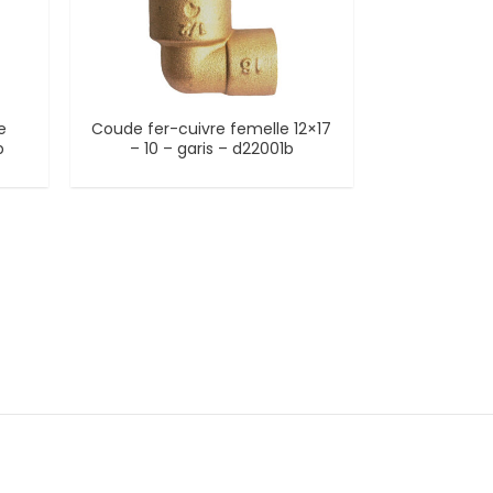
e
Coude fer-cuivre femelle 12×17
b
– 10 – garis – d22001b