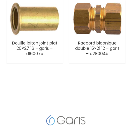
Douille laiton joint plat
Raccord biconique
20×27 16 – garis –
double 15×21 12 – garis
d16007b
– d28004b