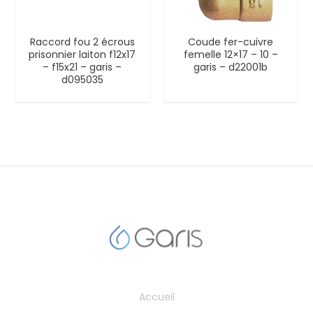
Raccord fou 2 écrous
Coude fer-cuivre
prisonnier laiton f12x17
femelle 12×17 – 10 –
– f15x21 – garis –
garis – d22001b
d095035
Accueil