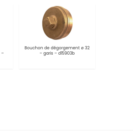
Bouchon de dégorgement ø 32
 –
– garis – d15903b