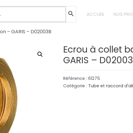
ACCUEIL
NOS PRO
aiton – GARIS – D02003B
Ecrou à collet ba
GARIS – D0200
Référence :
61275
Catégorie :
Tube et raccord d'a