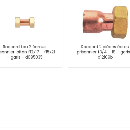
Raccord fou 2 écrous
Raccord 2 pièces écrou
isonnier laiton f12x17 – f15x21
prisonnier f3/4 – 18 – garis
– garis – d095035
d12109b