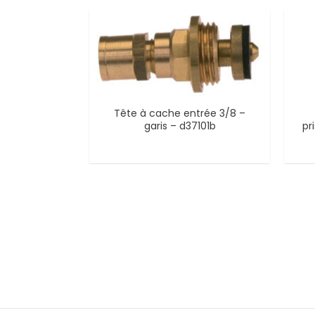
Tête à cache entrée 3/8 –
garis – d37101b
pr