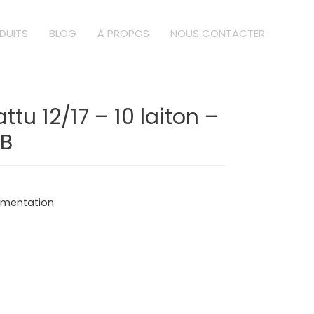
DUITS
BLOG
À PROPOS
NOUS CONTACTER
ttu 12/17 – 10 laiton –
3B
limentation