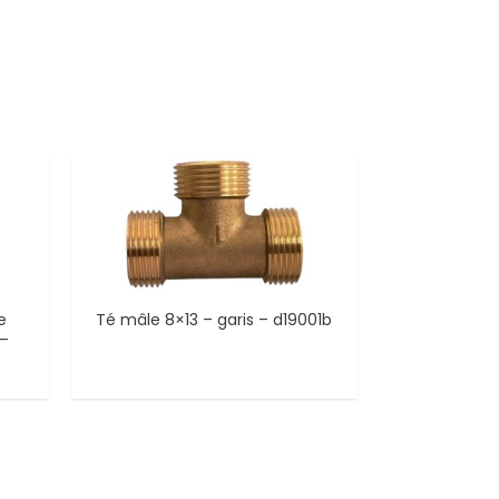
e
Té mâle 8×13 – garis – d19001b
 –