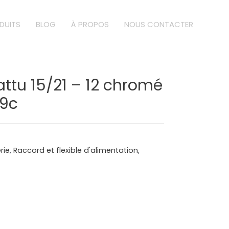
DUITS
BLOG
À PROPOS
NOUS CONTACTER
attu 15/21 – 12 chromé
09c
rie
,
Raccord et flexible d'alimentation
,