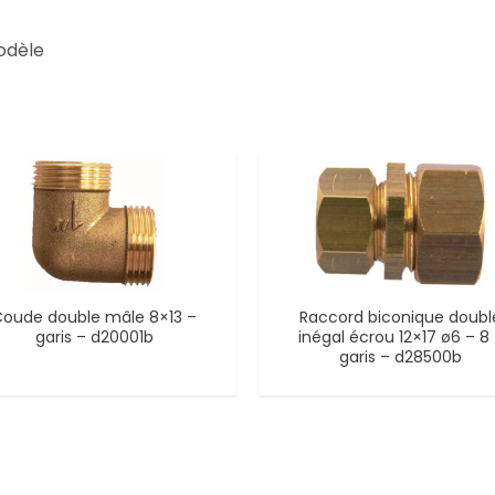
odèle
oude double mâle 8×13 –
Raccord biconique doubl
garis – d20001b
inégal écrou 12×17 ø6 – 8
garis – d28500b