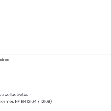
aires
ou collectivités
s normes NF EN 12164 / 12169)
1