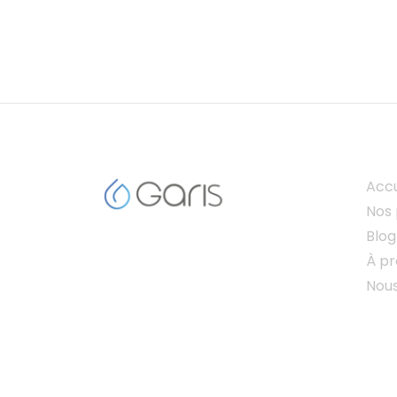
Accu
Nos 
Blog
À p
Nou