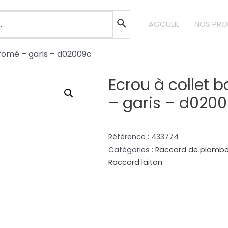
ACCUEIL
NOS PRO
chromé – garis – d02009c
Ecrou à collet b
– garis – d020
Référence :
433774
Catégories :
Raccord de plombe
Raccord laiton