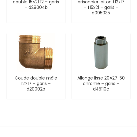
double 15×21 12 – garis
prisonnier laiton f12x17
– d28004b
– f15x21 – garis –
d095035
Coude double mâle
Allonge lisse 20×27 l50
12×17 – garis –
chromé – garis –
d20002b
d45110c