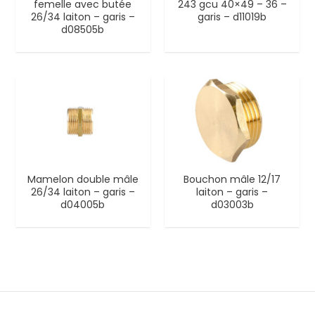
femelle avec butée
243 gcu 40×49 – 36 –
26/34 laiton – garis –
garis – d11019b
d08505b
Mamelon double mâle
Bouchon mâle 12/17
26/34 laiton – garis –
laiton – garis –
d04005b
d03003b