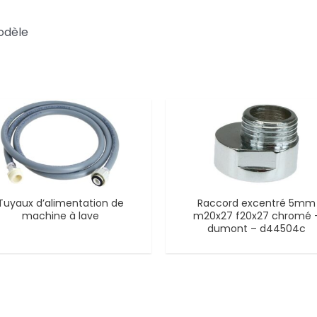
odèle
Tuyaux d’alimentation de
Raccord excentré 5mm
machine à lave
m20x27 f20x27 chromé 
dumont – d44504c