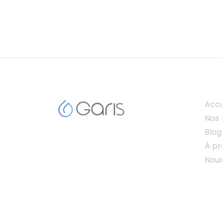
Accu
Nos 
Blog
À p
Nou