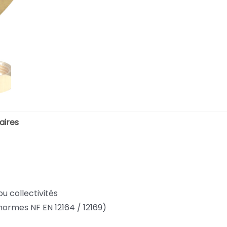
aires
ou collectivités
s normes NF EN 12164 / 12169)
1