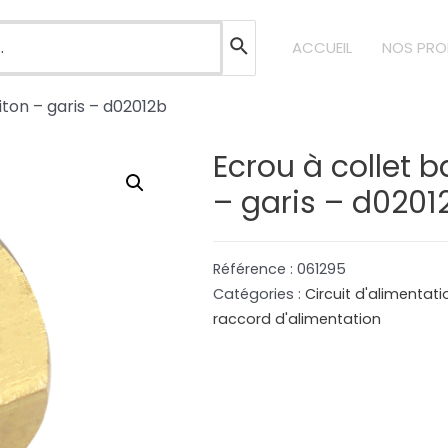
ACCUEIL
NOS PRO
aiton – garis – d02012b
Ecrou à collet b
– garis – d0201
Référence :
061295
Catégories :
Circuit d'alimentat
raccord d'alimentation