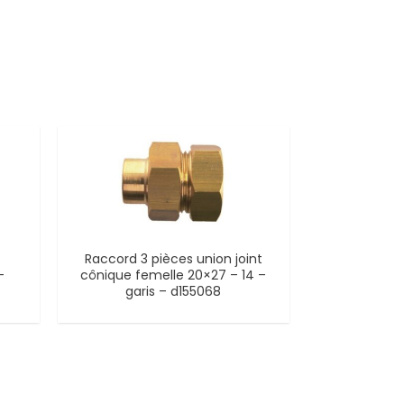
Raccord 3 pièces union joint
–
cônique femelle 20×27 – 14 –
garis – d155068