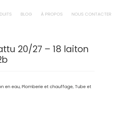
DUITS
BLOG
À PROPOS
NOUS CONTACTER
attu 20/27 – 18 laiton
2b
ion en eau
,
Plomberie et chauffage
,
Tube et