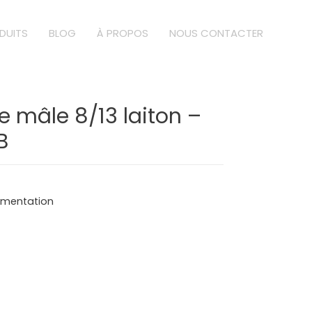
DUITS
BLOG
À PROPOS
NOUS CONTACTER
 mâle 8/13 laiton –
B
limentation