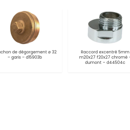
uchon de dégorgement ø 32
Raccord excentré 5mm
– garis – d15903b
m20x27 f20x27 chromé 
dumont – d44504c