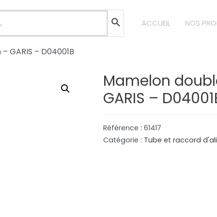
ACCUEIL
NOS PRO
n – GARIS – D04001B
Mamelon double
GARIS – D04001
Référence :
61417
Catégorie :
Tube et raccord d'a