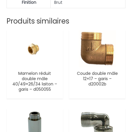
Finition
Brut
Produits similaires
Mamelon réduit
Coude double mâle
double mâle
12×17 – garis –
40/49×26/34 laiton –
d20002b
garis – d050055