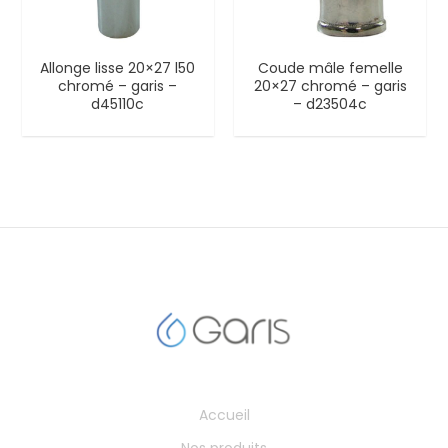
Allonge lisse 20×27 l50
Coude mâle femelle
chromé – garis –
20×27 chromé – garis
d45110c
– d23504c
Accueil