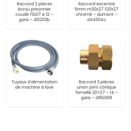
Raccord 2 pièces
Raccord excentré
écrou prisonnier
5mm m20x27 f20x27
coudé f12x17 ø 12 –
chromé – dumont –
garis – d12202b
d44504c
Tuyaux d’alimentation
Raccord 3 pièces
de machine à lave
union joint cônique
femelle 20×27 – 14 –
garis – d155068