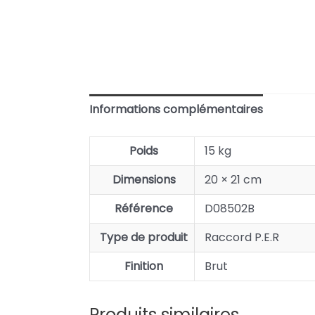
Informations complémentaires
Poids
15 kg
Dimensions
20 × 21 cm
Référence
D08502B
Type de produit
Raccord P.E.R
Finition
Brut
Produits similaires