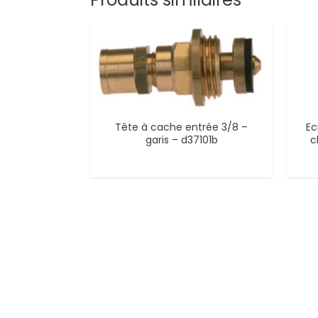
Tête à cache entrée 3/8 –
Ec
garis – d37101b
c