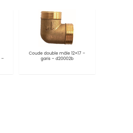
Coude double mâle 12×17 –
 –
garis – d20002b