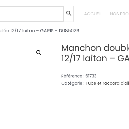
ACCUEIL
NOS PRO
tée 12/17 laiton – GARIS – D08502B
Manchon double
12/17 laiton – 
Référence :
61733
Catégorie :
Tube et raccord d'a