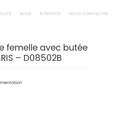
DUITS
BLOG
À PROPOS
NOUS CONTACTER
 femelle avec butée
GARIS – D08502B
limentation