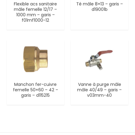
Flexible acs sanitaire
Té mâle 8×13 – garis –
mâle femelle 12/17 –
d19001b
1000 mm – garis –
f01mf1000-12
Manchon fer-cuivre
Vanne à purge mâle
femelle 50×60 – 42 –
mâle 40/49 – garis –
garis – d115215
v03mm-40