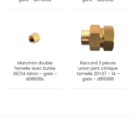
Manchon double
Raccord 3 pièces
femelle avec butée
union joint cônique
26/34 laiton – garis –
femelle 20×27 – 14 –
d08505b
garis – d155068