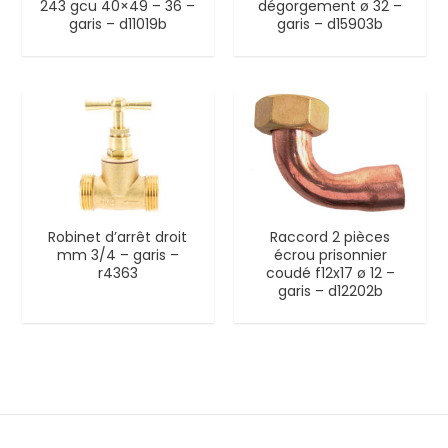
243 gcu 40×49 – 36 –
dégorgement ø 32 –
garis – d11019b
garis – d15903b
Robinet d’arrêt droit
Raccord 2 pièces
mm 3/4 – garis –
écrou prisonnier
r4363
coudé f12x17 ø 12 –
garis – d12202b