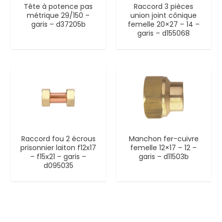
Tête à potence pas
Raccord 3 pièces
métrique 29/150 –
union joint cônique
garis – d37205b
femelle 20×27 – 14 –
garis – d155068
Raccord fou 2 écrous
Manchon fer-cuivre
prisonnier laiton f12x17
femelle 12×17 – 12 –
– f15x21 – garis –
garis – d11503b
d095035