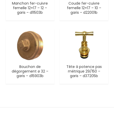
Manchon fer-cuivre
Coude fer-cuivre
femelle 12×17 – 12 –
femelle 12×17 – 10 –
garis – d11503b
garis – d22001b
Bouchon de
Tête à potence pas
dégorgement ø 32 –
métrique 29/150 –
garis – d15903b
garis – d37205b