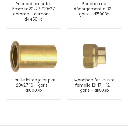
Raccord excentré
Bouchon de
5mm m20x27 f20x27
dégorgement ø 32 –
chromé – dumont –
garis – d15903b
d44504c
Douille laiton joint plat
Manchon fer-cuivre
20×27 16 – garis –
femelle 12×17 – 12 –
d16007b
garis – d11503b