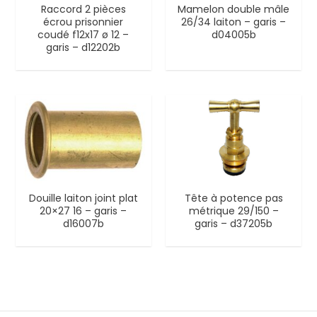
Raccord 2 pièces
Mamelon double mâle
écrou prisonnier
26/34 laiton – garis –
coudé f12x17 ø 12 –
d04005b
garis – d12202b
Douille laiton joint plat
Tête à potence pas
20×27 16 – garis –
métrique 29/150 –
d16007b
garis – d37205b