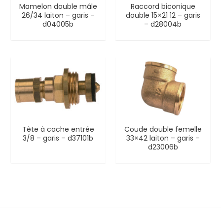
Mamelon double mâle
Raccord biconique
26/34 laiton – garis –
double 15×21 12 – garis
d04005b
– d28004b
Tête à cache entrée
Coude double femelle
3/8 – garis – d37101b
33×42 laiton – garis –
d23006b