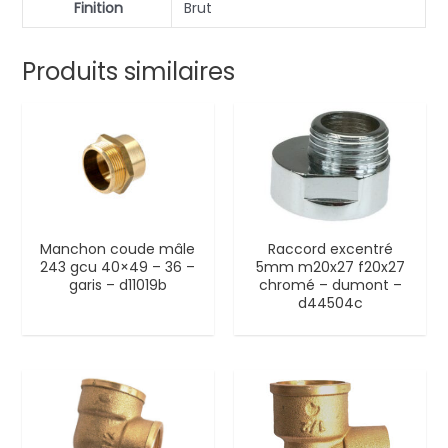
Finition
Brut
Produits similaires
Manchon coude mâle
Raccord excentré
243 gcu 40×49 – 36 –
5mm m20x27 f20x27
garis – d11019b
chromé – dumont –
d44504c