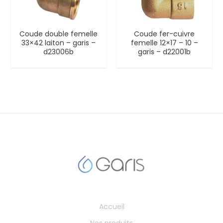
Coude double femelle
Coude fer-cuivre
33×42 laiton – garis –
femelle 12×17 – 10 –
d23006b
garis – d22001b
Accueil