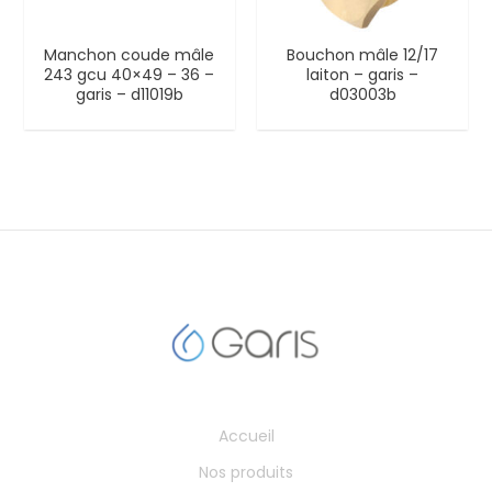
Manchon coude mâle
Bouchon mâle 12/17
243 gcu 40×49 – 36 –
laiton – garis –
garis – d11019b
d03003b
Accueil
Nos produits