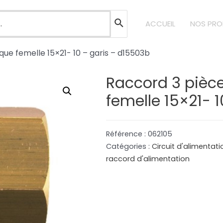
ACCUEIL
NOS PRO
que femelle 15×21- 10 – garis – d15503b
Raccord 3 pièce
femelle 15×21- 
Référence :
062105
Catégories :
Circuit d'alimentat
raccord d'alimentation