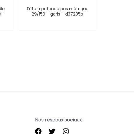
âle
Tête à potence pas métrique
s –
29/150 – garis – d37205b
Nos réseaux sociaux