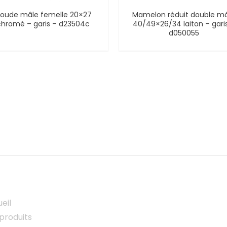
oude mâle femelle 20×27
Mamelon réduit double m
chromé – garis – d23504c
40/49×26/34 laiton – gari
d050055
eil
produits