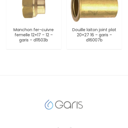
Manchon fer-cuivre
Douille laiton joint plat
femelle 12×17 – 12 –
20×27 16 – garis –
garis – d11503b
d16007b