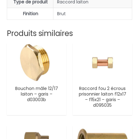
Type de produit
Raccord laiton
Finition
Brut
Produits similaires
Bouchon mâle 12/17
Raccord fou 2 écrous
laiton – garis –
prisonnier laiton f12x17
d03003b
– f15x21 – garis –
d095035