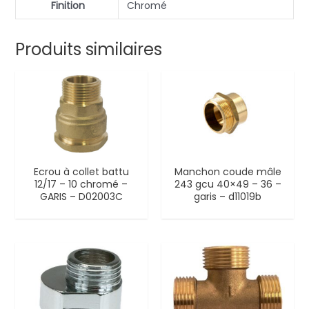
Finition
Chromé
Produits similaires
Ecrou à collet battu
Manchon coude mâle
12/17 – 10 chromé –
243 gcu 40×49 – 36 –
GARIS – D02003C
garis – d11019b