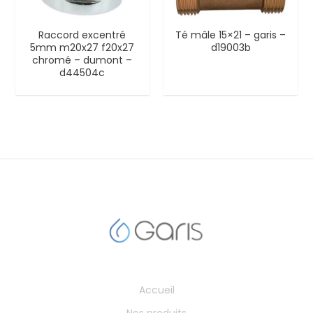
Raccord excentré
Té mâle 15×21 – garis –
5mm m20x27 f20x27
d19003b
chromé – dumont –
d44504c
Accueil