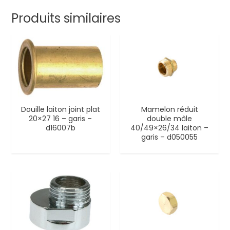
Produits similaires
Douille laiton joint plat
Mamelon réduit
20×27 16 – garis –
double mâle
d16007b
40/49×26/34 laiton –
garis – d050055