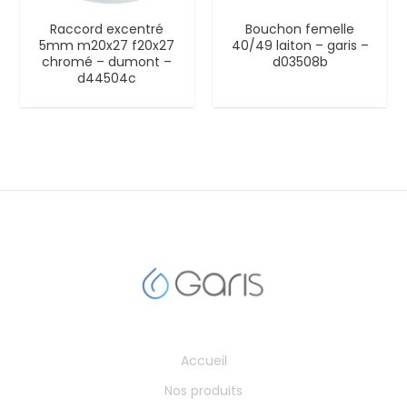
Raccord excentré
Bouchon femelle
5mm m20x27 f20x27
40/49 laiton – garis –
chromé – dumont –
d03508b
d44504c
Accueil
Nos produits