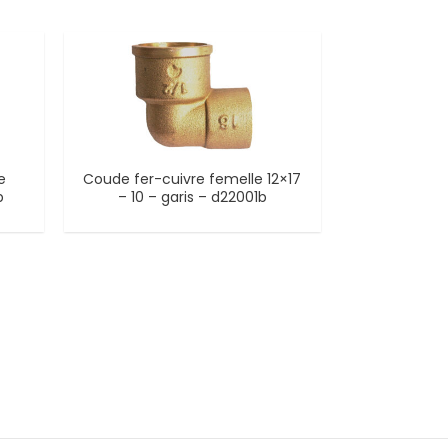
e
Coude fer-cuivre femelle 12×17
b
– 10 – garis – d22001b