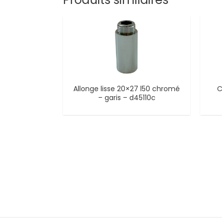
Allonge lisse 20×27 l50 chromé
C
– garis – d45110c