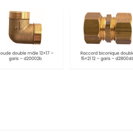
oude double mâle 12×17 –
Raccord biconique doubl
garis – d20002b
15×21 12 – garis – d28004