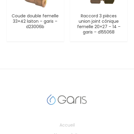
Coude double femelle
Raccord 3 pièces
33×42 laiton – garis –
union joint cônique
d23006b
femelle 20×27 – 14 –
garis – d155068
Accueil