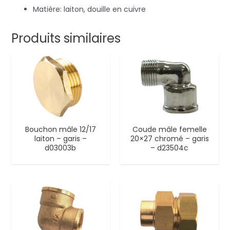
Matière: laiton, douille en cuivre
Produits similaires
Bouchon mâle 12/17
Coude mâle femelle
laiton – garis –
20×27 chromé – garis
d03003b
– d23504c