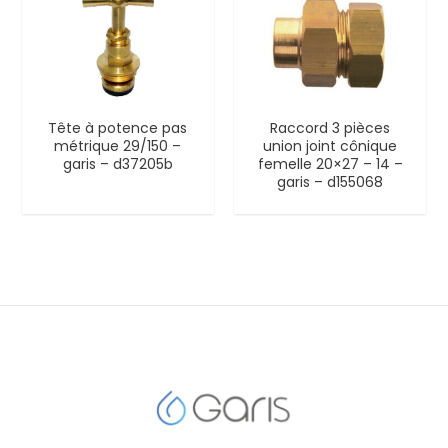
Tête à potence pas
Raccord 3 pièces
métrique 29/150 –
union joint cônique
garis – d37205b
femelle 20×27 – 14 –
garis – d155068