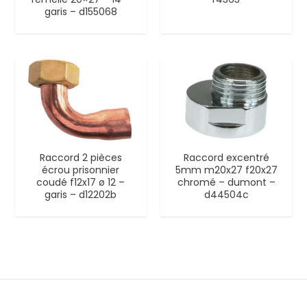
garis – d155068
Raccord 2 pièces
Raccord excentré
écrou prisonnier
5mm m20x27 f20x27
coudé f12x17 ø 12 –
chromé – dumont –
garis – d12202b
d44504c