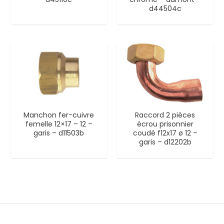
d44504c
Manchon fer-cuivre
Raccord 2 pièces
femelle 12×17 – 12 –
écrou prisonnier
garis – d11503b
coudé f12x17 ø 12 –
garis – d12202b