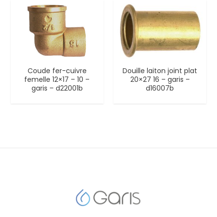
Coude fer-cuivre
Douille laiton joint plat
femelle 12×17 – 10 –
20×27 16 – garis –
garis – d22001b
d16007b