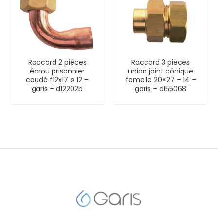
Raccord 2 pièces
Raccord 3 pièces
écrou prisonnier
union joint cônique
coudé f12x17 ø 12 –
femelle 20×27 – 14 –
garis – d12202b
garis – d155068