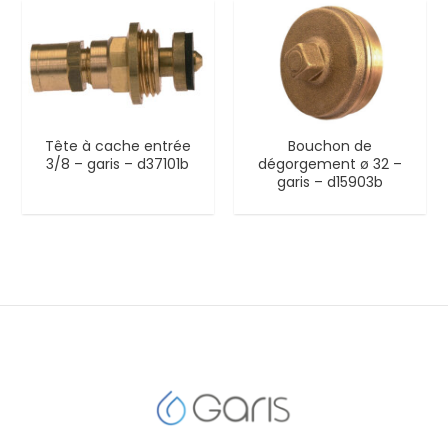
Tête à cache entrée
Bouchon de
3/8 – garis – d37101b
dégorgement ø 32 –
garis – d15903b