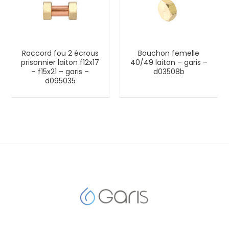
Raccord fou 2 écrous
Bouchon femelle
prisonnier laiton f12x17
40/49 laiton – garis –
– f15x21 – garis –
d03508b
d095035