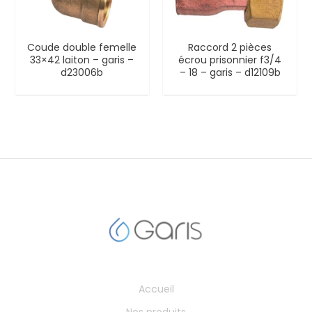
Coude double femelle
Raccord 2 pièces
33×42 laiton – garis –
écrou prisonnier f3/4
d23006b
– 18 – garis – d12109b
Accueil